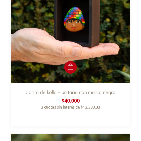
Carita de kolla - unitario con marco negro
$40.000
3
cuotas sin interés de
$13.333,33