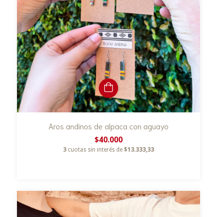
Aros andinos de alpaca con aguayo
$40.000
3
cuotas sin interés de
$13.333,33