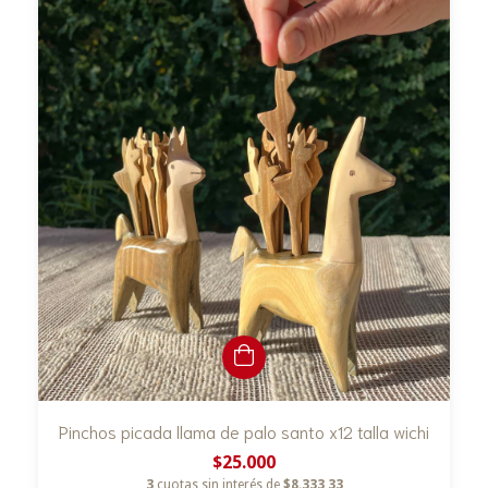
Pinchos picada llama de palo santo x12 talla wichi
$25.000
3
cuotas sin interés de
$8.333,33