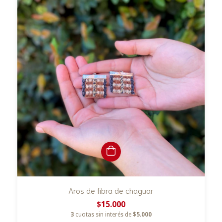
Aros de fibra de chaguar
$15.000
3
cuotas sin interés de
$5.000