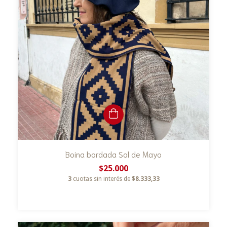
Boina bordada Sol de Mayo
$25.000
3
cuotas sin interés de
$8.333,33