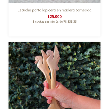
Estuche porta lapicera en madera torneada
$25.000
3
cuotas sin interés de
$8.333,33