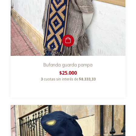
Bufanda guarda pampa
$25.000
3
cuotas sin interés de
$8.333,33